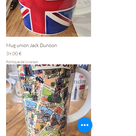
Mug union Jack Dunoon
Prix
39,00 €
Politique de livraison