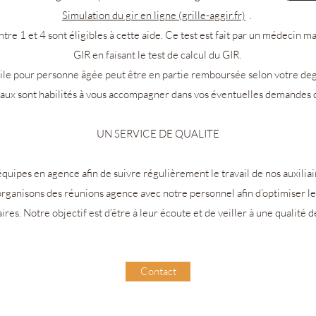
Simulation du gir en ligne (grille-aggir.fr)
.
re 1 et 4 sont éligibles à cette aide. Ce test est fait par un médecin m
GIR en faisant le test de calcul du GIR.
icile pour personne âgée peut être en partie remboursée selon votre d
iaux sont habilités à vous accompagner dans vos éventuelles demandes 
UN SERVICE DE QUALITE
équipes en agence afin de suivre régulièrement le travail de nos auxiliair
rganisons des réunions agence avec notre personnel afin d’optimiser le
ires. Notre objectif est d’être à leur écoute et de veiller à une qualité
Contact