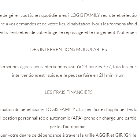
nvie de gérer vos tâches quotidiennes ? LOGIS FAMILY recrute et sélectio
 à vos demandes et de votre lieu d’habitation. Nous les formons afin d
s, l’entretien de votre linge, le repassage et le rangement. Notre person
DES INTERVENTIONS MODULABLES
 personnes âgées, nous intervenons jusqu’à 24 heures 7j/7, tous les jour
interventions est rapide, elle peut se faire en 2H minimum.
LES FRAIS FINANCIERS
pation du bénéficiaire, LOGIS FAMILY a la spécificité d’appliquer les ta
l'allocation personnalisée d'autonomie (APA) prend en charge une parti
perte d’autonomie.
uer votre degré de dépendance à travers la grille AGGIR et GIR (
Grille