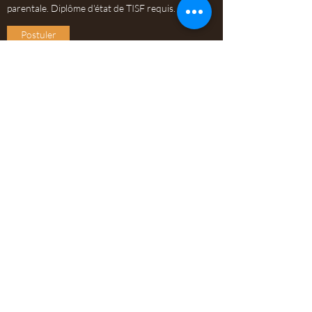
parentale. Diplôme d'état de TISF requis.
Postuler
Si vous ne trouvez pas de positions