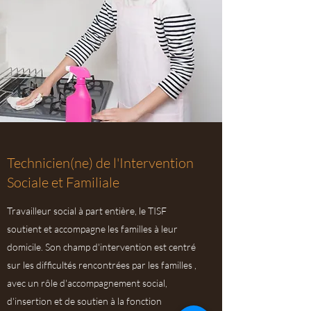
Technicien(ne) de l'Intervention
Sociale et Familiale
Travailleur social à part entière, le TISF
soutient et accompagne les familles à leur
domicile. Son champ d'intervention est centré
sur les difficultés rencontrées par les familles ,
avec un rôle d'accompagnement social,
d'insertion et de soutien à la fonction