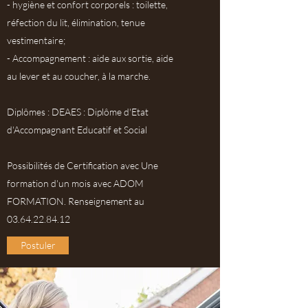
- hygiène et confort corporels : toilette,
réfection du lit, élimination, tenue
vestimentaire;
- Accompagnement : aide aux sortie, aide
au lever et au coucher, à la marche.
Diplômes : DEAES : Diplôme d'Etat
d'Accompagnant Educatif et Social
Possibilités de Certification avec Une
formation d'un mois avec ADOM
FORMATION. Renseignement au
03.64.22.84.12
Postuler