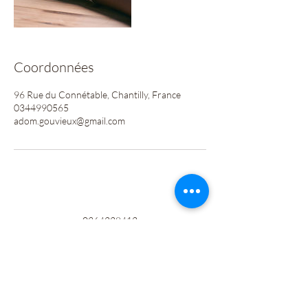
Coordonnées
96 Rue du Connétable, Chantilly, France
0344990565
adom.gouvieux@gmail.com
0364228412
©2020 par LOGIS FAMILY. Créé avec Wix.com