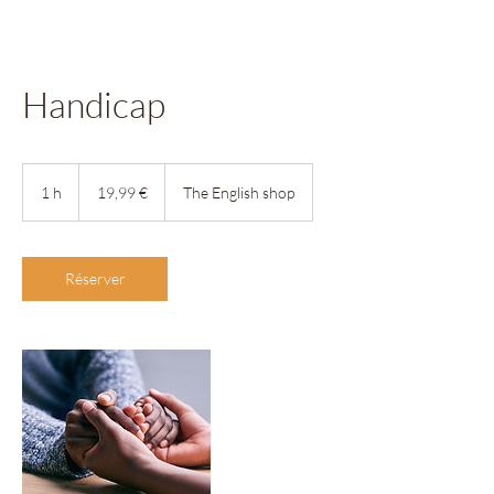
Handicap
19,99
euros
1 h
1
19,99 €
The English shop
Réserver