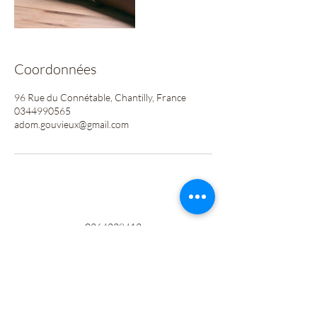
Coordonnées
96 Rue du Connétable, Chantilly, France
0344990565
adom.gouvieux@gmail.com
0364228412
©2020 par LOGIS FAMILY. Créé avec Wix.com