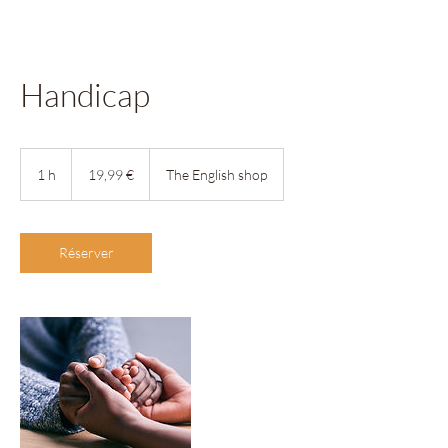
Handicap
19,99
euros
1 h
1
19,99 €
The English shop
Réserver