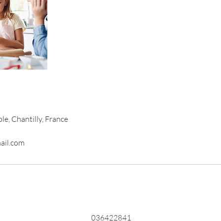
e, Chantilly, France
ail.com
036422841