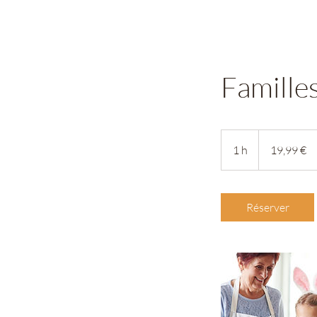
Famille
19,99
euros
1 h
1
19,99 €
Réserver