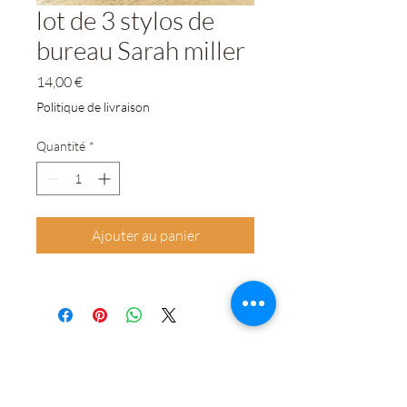
lot de 3 stylos de
bureau Sarah miller
Prix
14,00 €
Politique de livraison
Quantité
*
Ajouter au panier
0364228412
©2020 par LOGIS FAMILY. Créé avec Wix.com