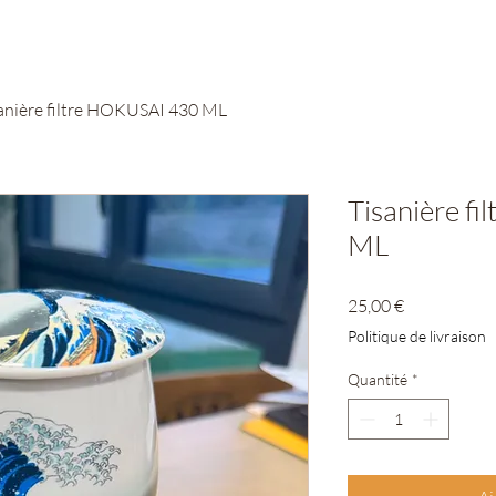
anière filtre HOKUSAI 430 ML
Tisanière f
ML
Prix
25,00 €
Politique de livraison
Quantité
*