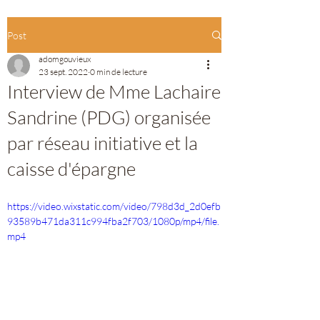
Post
adomgouvieux
23 sept. 2022
0 min de lecture
Interview de Mme Lachaire
Sandrine (PDG) organisée
par réseau initiative et la
caisse d'épargne
https://video.wixstatic.com/video/798d3d_2d0efb
93589b471da311c994fba2f703/1080p/mp4/file.
mp4