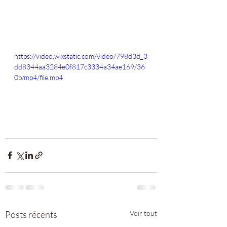
https://video.wixstatic.com/video/798d3d_3
dd8344aa3284e0f817c3334a34ae169/36
0p/mp4/file.mp4
Posts récents
Voir tout