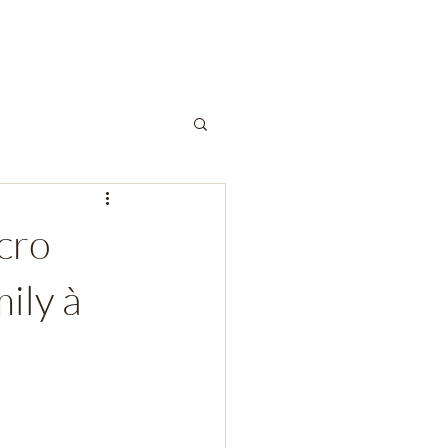
cro
mily à