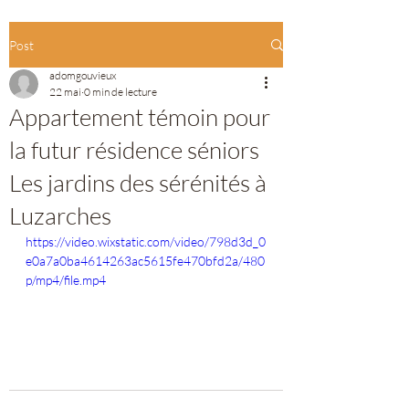
Post
adomgouvieux
22 mai
0 min de lecture
Appartement témoin pour
la futur résidence séniors
Les jardins des sérénités à
Luzarches
https://video.wixstatic.com/video/798d3d_0
e0a7a0ba4614263ac5615fe470bfd2a/480
p/mp4/file.mp4